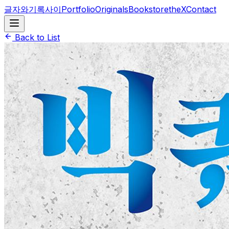
글자와기록사이
Portfolio
Originals
BookstoretheX
Contact
Back to List