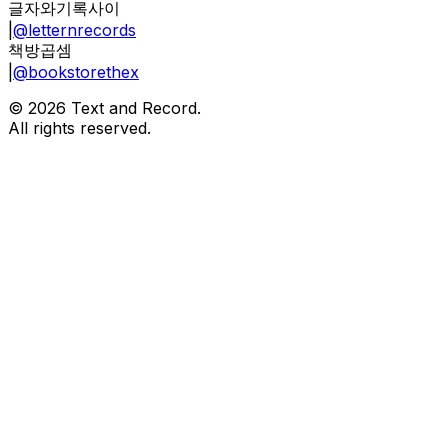
글자와기록사이
|
@letternrecords
책방곱셈
|
@bookstorethex
©
2026
Text and Record.
All rights reserved.