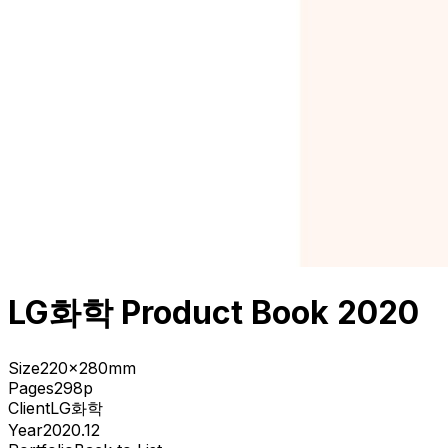
LG화학 Product Book 2020
Size
220x280mm
Pages
298p
Client
LG화학
Year
2020.12