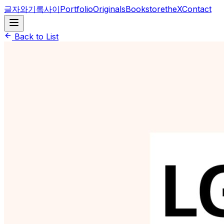
글자와기록사이
Portfolio
Originals
BookstoretheX
Contact
Back to List