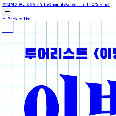
글자와기록사이
Portfolio
Originals
BookstoretheX
Contact
Back to List