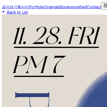
글자와기록사이
Portfolio
Originals
BookstoretheX
Contact
Back to List